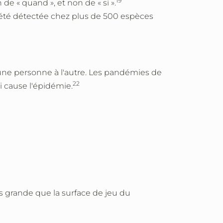
19
 « quand », et non de « si ».
r été détectée chez plus de 500 espèces
'une personne à l'autre. Les pandémies de
22
i cause l'épidémie.
us grande que la
surface de jeu du