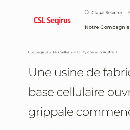
Aller
au
Global Selector
contenu
principal
Notre Compagnie
CSL Seqirus
Nouvelles
Facility opens in Australia
Une usine de fabri
base cellulaire ouv
grippale commence