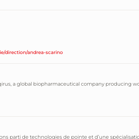
ie/direction/andrea-scarino
eqirus, a global biopharmaceutical company producing wo
rons parti de technologies de pointe et d’une spécialisa